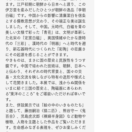
ます。江戸初期に朝鮮から日本へと渡り、この
伊万里を産みだしたひとつが朝鮮の逸品「李朝
白磁」です。中国からの影響に清廉潔白を信条
とする儒教思想が交わり、その端正な美は誕生
しました。そして、中国。元時代、白磁を青の
美しい文様で彩った「青花」は、文明が革新し
た北宋の「定窯白磁」、異国情緒ゆたかな唐時
代の「三彩」、漢時代の「明器」へと時代を遡
り、新石器時代につくられた「彩陶」の荘厳さ
にその起源を感じることができます。
やきものは、まさに国の歴史と民族性をうつす
鏡です。中国で培われた技術は、朝鮮、日本へ
と伝わり、それぞれの時代背景と、国々の交
易・文化交流を映しながら特有の造形や様式と
して花開きました。本展では、浅からぬ関係を
いまに紡ぐ三国の歴史と、陶磁器にあらわれ
る“東洋のこころ” をご堪能いただければ幸いで
す。
また、併設展示では「絵の中のいきものたち」
と題して、藤田嗣治《猫二匹》、熊谷守一《鬼
百合》、児島虎次郎《裸婦半身図》など動物や
植物、人物を主題とした作品をご覧いただきま
す。生命感みなぎる表現を、ぜひお楽しみくだ