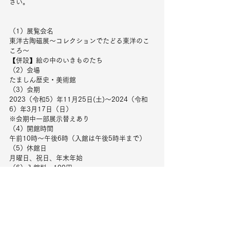
さい。
（1）展覧会名　
東洋古陶磁展〜コレクションでたどる東洋のこ
ころ〜
【併設】絵の中のいきものたち
（2）会場　
たましん歴史・美術館
（3）会期　 
2023（令和5）年11月25日(土)～2024（令和
6）年3月17日（日）
※会期中一部展示替えあり
（4）開館時間　
午前10時～午後6時（入館は午後5時半まで）
（5）休館日　
月曜日、祝日、年末年始
（6）入館料　100円　
※次の項目に該当する方は、無料でご覧いただ
けます。
・中学生以下
・たましん美術館（立川）入館チケットご提示
（ご本人様のみ）
・障がい者手帳をお持ちの方および付き添いの