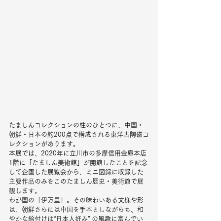
たましんコレクションの柱のひとつに、中国・
朝鮮・日本の約200点で構成される東洋古陶磁コ
レクションがあります。
本展では、2020年に立川市の多摩信用金庫本店
1階に「たましん美術館」が開館したことを記念
して企画した展覧会から、ミニ図録に収録した
主要作品のみをこのたましん歴史・美術館で展
観します。
わが国の「伊万里」。その味わいある文様や形
は、朝鮮さらには中国を手本としながらも、和
やかな絵付けは“日本人好み” の風趣に富んでい