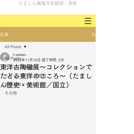
たましん地域文化財団｜美術
記事
All Posts
t-zaidan
All Posts
2023年11月15日
読了時間: 2分
東洋古陶磁展〜コレクションで
たましん美術館
たどる東洋のこころ〜（たまし
たましん歴史・美術館
ん歴史・美術館／国立）
地域貢献スペース
その他