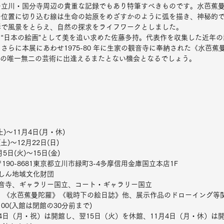
の立川・国分寺周辺の貴重な記録でもあり特筆すべきものです。水芭蕉
の位置に切り込む線は生命の始原をめざすかのように弧を描き、神秘的
彩で風景をとらえ、自然の探求をライフワークとしました。
“日本の絵画”として美を追い求めた佐藤多持。代表作を収集した近年
らに本展にあわせ1975-80 年に生家の観音寺に奉納された《水芭蕉曼
その唯一無二の芸術に出逢えるまたとない機会となるでしょう。
)～11月4日(月・休)
土)～12月22日(日)
館：11月5日(火)～15日(金)
〒190-8681東京都立川市緑町3-4多摩信用金庫国立本店1F
ましん地域文化財団
観音寺、ギャラリー国立、コート・ギャラリー国立
0点、《水芭蕉曼陀羅》《戦時下の絵日誌》他、展示作品のドローイング等
：00(入館は閉館の30分前まで)
月14日（月・祝）は開館し、翌15日（火）を休館、11月4日（月・休）は