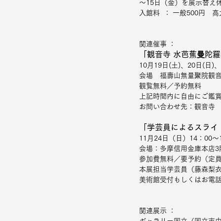
～15日（金）を展示替え
入館料  ： 一般500円　
関連催事 ：
「観音寺 水芭蕉曼陀羅
10月19日(土)、20日(日)
会場　福壽山無量聚院観音寺
観覧無料／予約無料
上記時間内に自由にご鑑
お問い合わせ先：観音寺　電話
「学芸員によるスライ
11月24日（日）14：00～
会場：多摩信用金庫本店3
参加費無料／要予約（定員
本展担当学芸員（藤森梨
美術館受付もしくはお電話（
関連展示 ： 
ギャラリー国立（国立市中1