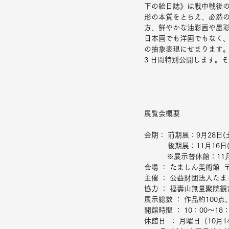
下の絵日誌》は戦中戦後
形の本質をとらえ、必然
方、鮮やかな油彩画や墨
日本画でも洋画でもなく、
の抽象表現にせまります。さ
3 日間特別公開します。
展覧会概要
会期： 前期展：9月28日(土
　　　 後期展：11月16日(
           ※展示替休
会場 ： たましん美術館  
主催 ： 公益財団法人た
協力 ： 福壽山無量聚院
展示総数 ： 作品約10
開館時間 ： 10：00～18
休館日  ： 月曜日（10