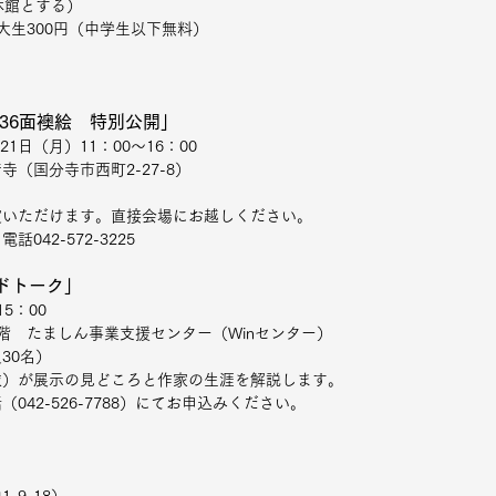
休館とする）
高大生300円（中学生以下無料）
36面襖絵　特別公開」 
、21日（月）11：00～16：00 
（国分寺市西町2-27-8）
賞いただけます。直接会場にお越しください。
042-572-3225
ドトーク」
15：00
階　たましん事業支援センター（Winセンター）
30名）
衣）が展示の見どころと作家の生涯を解説します。
042-526-7788）にてお申込みください。
-9-18）