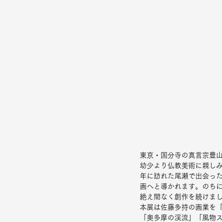
東京・国分寺の真言宗豊山派
幼少より仏教美術に親しみ
年に訪れた尾瀬で出会っ
画へと導かれます。のちに
絶え間なく創作を続けま
本展は佐藤多持の画業を「
「奥多摩の渓流」「風物