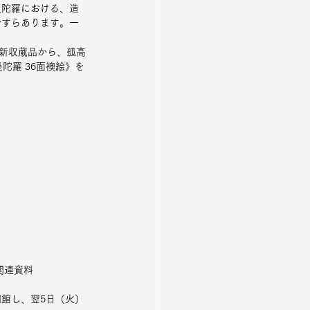
曼陀羅における、造
ですらあります。一
の新収蔵品から、孤高
陀羅 36面襖絵》を
関連資料
開館し、翌5日（火）