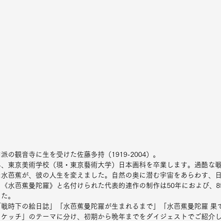
の観音寺に生を受けた佐藤多持（1919-2004）。
、東京美術学校（現・東京藝術大学）日本画科を卒業します。過酷な戦争
た水芭蕉が、彼の人生を変えました。自然の奥に潜む宇宙をあらわす、
《水芭蕉曼陀羅》と名付けられた代表的連作の制作は50年におよび、8
した。
戦時下の絵日誌」「水芭蕉曼陀羅が生まれるまで」「水芭蕉曼陀羅 果
スケッチ」のテーマに分け、初期から晩年までをダイジェストでご紹介