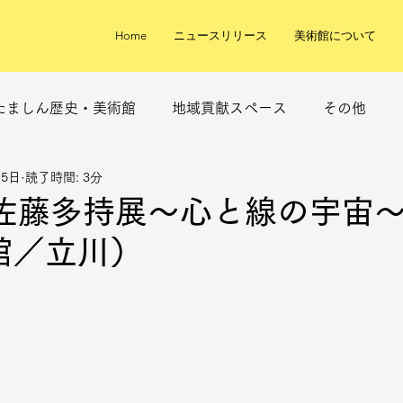
Home
ニュースリリース
美術館について
たましん歴史・美術館
地域貢献スペース
その他
月5日
読了時間: 3分
年佐藤多持展～心と線の宇宙
館／立川）