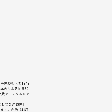
体験をへて1949
日本画による抽象絵
5歳で亡くなるまで
てしなき運動体」
します。色紙《戦時