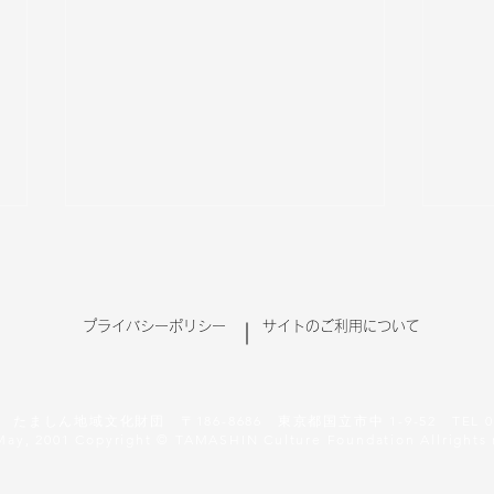
プライバシーポリシー
サイトのご利用について
ましん地域文化財団 〒186-8686 東京都国立市中 1-9-52 TEL 042-
アルト・クサカベ 個展
唐沢
May, 2001 Copyright © TAMASHIN Culture Foundation Allrights 
「being-私という存在」 イン
イン