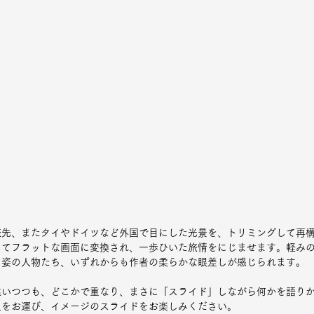
旅先、またタイやドイツなど外国で目にした光景を、トリミングして再
ってフラットな画面に変換され、一歩ひいた旅情をにじませます。軽み
ろ姿の人物たち、いずれからも作者の柔らかな眼差しが感じられます。
違いつつも、どこかで重なり、まさに「スライド」しながら何かを語り
足をお運び、イメージのスライドをお楽しみください。