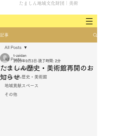
たましん地域文化財団｜美術
記事
All Posts
t-zaidan
All Posts
2020年9月3日
読了時間: 2分
たましん歴史・美術館再開のお
たましん美術館
知らせ
たましん歴史・美術館
地域貢献スペース
その他