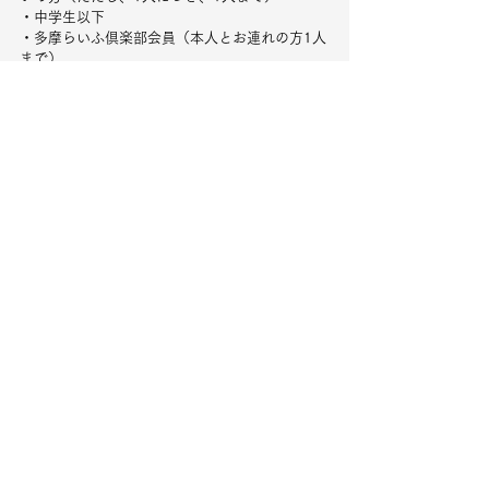
・中学生以下
・多摩らいふ倶楽部会員（本人とお連れの方1人
まで）
・シニア・スクエア会員（本人とお連れの方1人
まで）
7．お問い合わせ先：公益財団法人たましん地域
文化財団
 Tel. 042-574-1360  Fax.042-577-5070 
大坪 重周　《干潟》　染色　二曲屏風　1955年
たましん歴史・美術館
すべて表示
最新記事