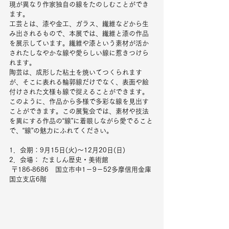
現が異なり作家独自の線をたのしむことができ
ます。
工芸とは、漆や金工、ガラス、繊維などから生
み出されるもので、本展では、繊維と漆の作品
を展示しています。繊維や漆という素材が活か
されたしなやかな線や愛らしい線に惹きつけら
れます。
陶芸は、成形した粘土を焼いてつくられます
が、そこに表れる輪郭線だけでなく、表面や絵
付けされた文様も線で捉えることができます。
このように、作品から多様で多彩な線を見出す
ことができます。この展覧会では、素材や技法
を異にする作品の“線”に着眼しながら愛でること
で、“線”の魅力にふれてください。
1．会期：9月15日(火)～12月20日(日)
2．会場： たましん歴史・美術館
 〒186‐8686　国立市中1－9－52多摩信用金庫
国立支店6階