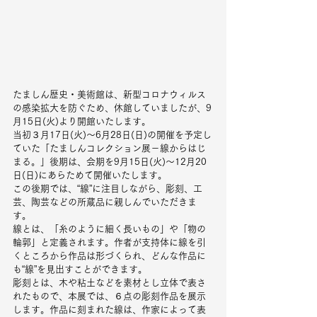
たましん歴史・美術館は、新型コロナウィルス
の感染拡大を防ぐため、休館していましたが、9
月15日(火)より開館いたします。
当初３月17日(火)～6月28日(日)の開催を予定し
ていた「たましんコレクション展－線からはじ
まる。」後期は、会期を9月15日(火)～12月20
日(日)にあらためて開催いたします。
この後期では、“線”に注目しながら、彫刻、工
芸、陶芸などの所蔵品に親しんでいただきま
す。
線とは、「糸のように細く長いもの」や「物の
輪郭」と定義されます。作者が支持体に線を引
くところから作品は形づくられ、どんな作品に
も“線”を見出すことができます。
彫刻とは、木や粘土などを素材とし立体で表さ
れたもので、本展では、６点の彫刻作品を展示
します。作品に刻まれた線は、作家によって表