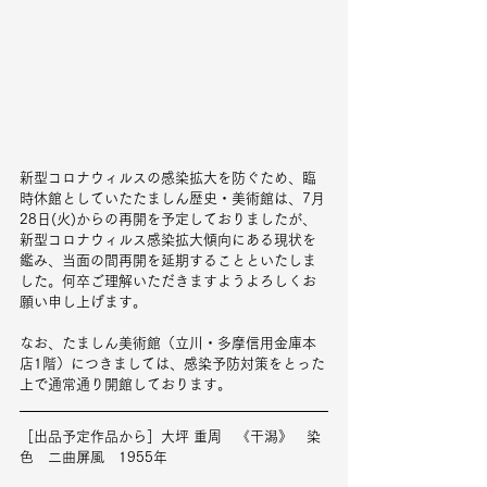
新型コロナウィルスの感染拡大を防ぐため、臨
時休館としていたたましん歴史・美術館は、7月
28日(火)からの再開を予定しておりましたが、
新型コロナウィルス感染拡大傾向にある現状を
鑑み、当面の間再開を延期することといたしま
した。何卒ご理解いただきますようよろしくお
願い申し上げます。
なお、たましん美術館（立川・多摩信用金庫本
店1階）につきましては、感染予防対策をとった
上で通常通り開館しております。
［出品予定作品から］大坪 重周　《干潟》　染
色　二曲屏風　1955年