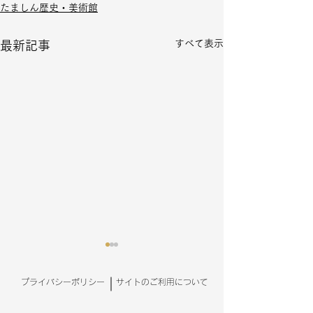
たましん歴史・美術館
すべて表示
最新記事
【たましん歴史・美術館
プライバシーポリシー
入館無料期間のお知ら
サイトのご利用について
せ】（たましん歴史・美