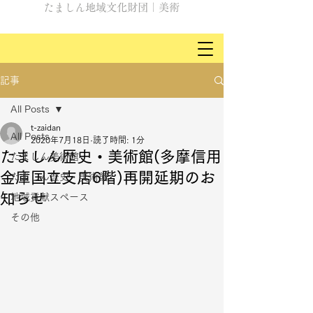
たましん地域文化財団｜美術
記事
All Posts
t-zaidan
All Posts
2020年7月18日
読了時間: 1分
たましん歴史・美術館(多摩信用
たましん美術館
金庫国立支店6階)再開延期のお
たましん歴史・美術館
知らせ
地域貢献スペース
その他