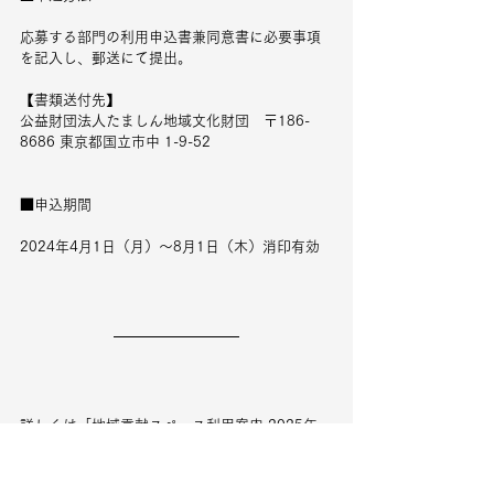
応募する部門の利用申込書兼同意書に必要事項
を記入し、郵送にて提出。
【書類送付先】
公益財団法人たましん地域文化財団　〒186-
8686 東京都国立市中 1-9-52
■申込期間
2024年4月1日（月）～8月1日（木）消印有効
詳しくは「地域貢献スペース利用案内 2025年
度 展示企画の募集について」をご覧ください。