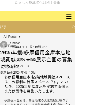
たましん地域文化財団｜美術
記事
All Posts
t-zaidan
All Posts
2024年4月1日
読了時間: 3分
2025年度 多摩信用金庫本店地
たましん美術館
域貢献スペース展示企画の募集
たましん歴史・美術館
について
地域貢献スペース
更新日：
2024年4月13日
その他
多摩信用金庫本店2階地域貢献スペース
は、公募制の展示スペースです。この
たび、2025年度に展示を実施する個人
または団体を募集いたします。
多摩信用金庫は、多摩地域の文化発展に寄与す
ることを目的とし、多摩信用金庫本店1階に「た