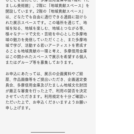
ましん美術館」、2階に「地域貢献スペース」を
開設しています。2階の「地域貢献スペース」
は、どなたでも自由に通行できる通路に設けら
れた展示スペースです。この場所を通じて、地
域を知る、地域を楽しむ、地域とつながる等、
様々なテーマで文化・芸術を中心とした多摩地
域の魅力を発信していただくこと、また多摩地
域で学び、活動する若いアーティストを育成す
ることも地域貢献の一環と考え、多摩信用金庫
はこの開かれたスペースで展示を希望する個人
またはグループ等を募集しております。
お申込にあたっては、展示の企画資料やご経
歴、作品画像等をご提出いただき、企画選定委
員会、多摩信用金庫及びたましん地域文化財団
が厳正な審査を行った上で、利用の諾否を決定
させていただきます。利用規定を十分ご確認い
ただいた上で、お申込くださいますようお願い
申し上げます。