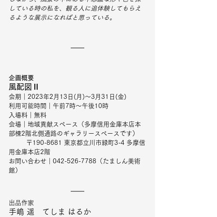
している時の私を、観る人に追体験してもらえ
るような展示になればと思っている。
企画概要
風配図Ⅱ
会期｜2023年2月13日(月)〜3月31日(金)
利用可能時間｜午前7時〜午後10時
入場料｜無料
会場｜地域貢献スペース（多摩信用金庫本店本
部棟2階北側通路のギャラリースペースです）
         〒190-8681 東京都立川市緑町3-4 多摩信
用金庫本店2階
お問い合わせ｜042-526-7788（たましん美術
館）
出品作家
手嶋 遥　てしま はるか