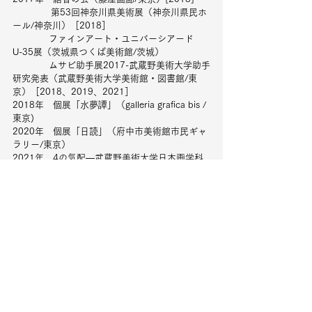
    　　　第53回神奈川県美術展（神奈川県民ホ
ール/神奈川）［2018］
　　　　ファインアート・ユニバーシアード　
U-35展（茨城県つくば美術館/茨城）
　　　　ムサビ助手展2017-武蔵野美術大学助手
研究発表（武蔵野美術大学美術館・図書館/東
京）［2018、2019、2021］
2018年　個展「水夢譚」（galleria grafica bis /
東京)
2020年　個展「日読」（府中市美術館市民ギャ
ラリー/東京）
2021年　4の気配―武蔵野美術大学日本画学科
研究室スタッフ研究発表（UNPELGALLERY /東
京)
    　　　個展「あめつち｜wetland」（ギャラリ
ーなつか/東京）
    　　　個展「小夜曲」（gallery cafe 3/東京）
2022年　2人展「みどりの振動」小金井アート
スポットシャトー2F(東京)
2023年　個展「風配図Ⅰ」（コートギャラリー
国立/東京）