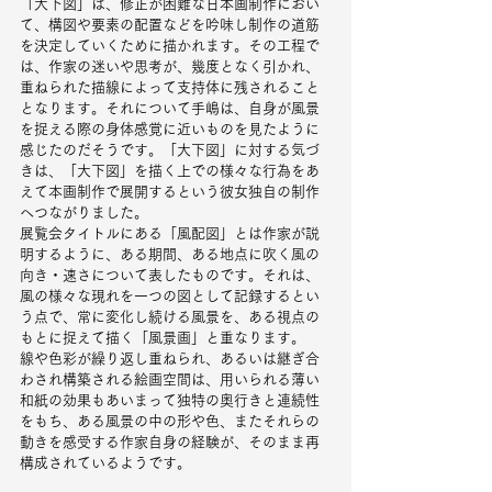
「大下図」は、修正が困難な日本画制作におい
て、構図や要素の配置などを吟味し制作の道筋
を決定していくために描かれます。その工程で
は、作家の迷いや思考が、幾度となく引かれ、
重ねられた描線によって支持体に残されること
となります。それについて手嶋は、自身が風景
を捉える際の身体感覚に近いものを見たように
感じたのだそうです。「大下図」に対する気づ
きは、「大下図」を描く上での様々な行為をあ
えて本画制作で展開するという彼女独自の制作
へつながりました。
展覧会タイトルにある「風配図」とは作家が説
明するように、ある期間、ある地点に吹く風の
向き・速さについて表したものです。それは、
風の様々な現れを一つの図として記録するとい
う点で、常に変化し続ける風景を、ある視点の
もとに捉えて描く「風景画」と重なります。
線や色彩が繰り返し重ねられ、あるいは継ぎ合
わされ構築される絵画空間は、用いられる薄い
和紙の効果もあいまって独特の奥行きと連続性
をもち、ある風景の中の形や色、またそれらの
動きを感受する作家自身の経験が、そのまま再
構成されているようです。