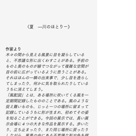
《夏　―川のほとりー》
作家より
木々の間から見える風景に目を凝らしている
と、不思議な形に出くわすことがある。手前の
ものと奥のものが線でつながって複雑な空間が
目の前に広がっているように思うことがある。
それはほんの一瞬の出来事で、少し目を逸らし
てしまったり、何かに気を取られたりしている
うちに消えてしまう。
「風配図」とは、ある場所に吹いてくる風を一
定期間記録したもののことである。風のような
捉え難いものも、じっと一つの場所に留まって
記録しているうちに形が生まれ、初めてその姿
を知ることができる。今回の展示では、長い展
示会場に４つの大きな作品を展示する。歩いた
り、立ち止まったり、また同じ場所に戻ったり
しながら、風景の中にある不思議な形や色を探