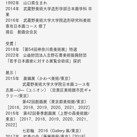
1992年　山口県生まれ
2014年　武蔵野美術大学造形学部日本画学科 卒
業
2016年　武蔵野美術大学大学院造形研究科美術
専攻日本画コース 修了
現在　創画会会友
受賞｜
2018年 「第54回神奈川県美術展」特選
2022年   公益財団法人吉野石膏美術振興財団
「若手日本画家に対する展覧会助成」採択
展示｜
2015年　晨颯展（かわべ美術/東京）
    　　　武蔵野美術大学大学院日本画コース有
志展—U—（ユニオン）（目黒区美術館市民ギャ
ラリー/東京）
　　　    第42回創画展（東京都美術館/東京）
［2016、2018、2019、2020、2021、2022］
2016年　第42回春季創画展（上野の森美術館/
東京）［2017、2018、2019、2020、2021、
2022］
    　　　七彩輪　2016（Gallery 風/東京）
2017年　結香の会（藤屋画廊/東京）[2018]