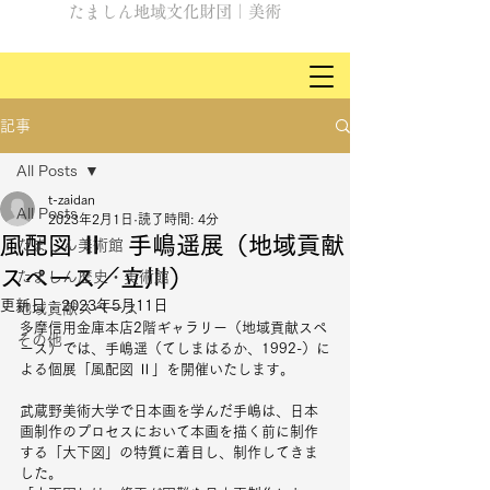
たましん地域文化財団｜美術
記事
All Posts
t-zaidan
All Posts
2023年2月1日
読了時間: 4分
風配図 Ⅱ 手嶋遥展（地域貢献
たましん美術館
スペース／立川）
たましん歴史・美術館
更新日：
2023年5月11日
地域貢献スペース
多摩信用金庫本店2階ギャラリー（地域貢献スペ
その他
ース）では、手嶋遥（てしまはるか、1992-）に
よる個展「風配図 Ⅱ」を開催いたします。
武蔵野美術大学で日本画を学んだ手嶋は、日本
画制作のプロセスにおいて本画を描く前に制作
する「大下図」の特質に着目し、制作してきま
した。